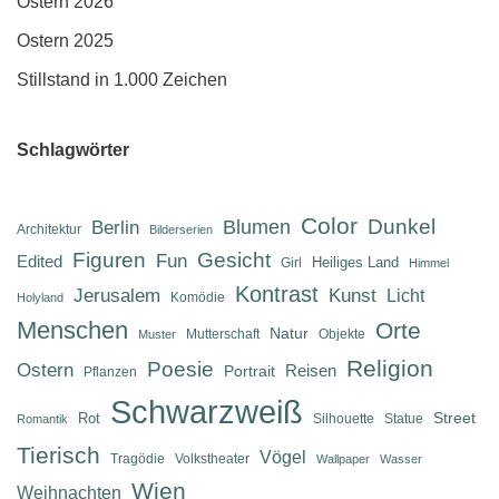
Ostern 2026
Ostern 2025
Stillstand in 1.000 Zeichen
Schlagwörter
Color
Dunkel
Berlin
Blumen
Architektur
Bilderserien
Figuren
Gesicht
Fun
Edited
Heiliges Land
Girl
Himmel
Kontrast
Jerusalem
Kunst
Licht
Komödie
Holyland
Menschen
Orte
Natur
Mutterschaft
Objekte
Muster
Religion
Poesie
Ostern
Reisen
Portrait
Pflanzen
Schwarzweiß
Street
Rot
Silhouette
Statue
Romantik
Tierisch
Vögel
Tragödie
Volkstheater
Wallpaper
Wasser
Wien
Weihnachten