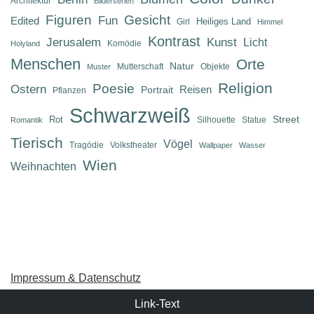
Architektur
Bilderserien
Figuren
Gesicht
Fun
Edited
Heiliges Land
Girl
Himmel
Kontrast
Jerusalem
Kunst
Licht
Komödie
Holyland
Menschen
Orte
Natur
Mutterschaft
Objekte
Muster
Religion
Poesie
Ostern
Reisen
Portrait
Pflanzen
Schwarzweiß
Street
Rot
Silhouette
Statue
Romantik
Tierisch
Vögel
Tragödie
Volkstheater
Wallpaper
Wasser
Wien
Weihnachten
Impressum & Datenschutz
Link-Text