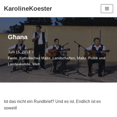
KarolineKoester
Zum
Inhalt
springen
Għana
Juni 15, 2013
Feste
,
Katholisches Malta
,
Landschaften
,
Malta
,
Politik und
Landeskunde
,
Welt
Ist das nicht ein Rundbrief? Und es ist. Endlich ist es
soweit!