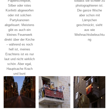
Papierschnipsel,
sodass sie schwer zu
Silber oder rotes
photographieren ist.
Konfetti abgeworfen
Die ganze Woche
oder mit solchen
aber schon mit
Partykanonen
Lämpchen
abgefeuert. Meistens
geschmückt, sieht
gibt es auch ein
aus wie
kleines Feuerwerk
Weihnachtsbeleuchtu
direkt über der Kirche
ng
– während es noch
hell ist, meines
Erachtens ist es nur
laut und nicht wirklich
schön. Aber egal,
Hauptsache Krach
und bunt