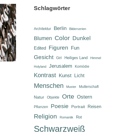
Schlagwörter
Berlin
Architektur
Bilderserien
Color
Dunkel
Blumen
Figuren
Fun
Edited
Gesicht
Heiliges Land
Girl
Himmel
Jerusalem
Komödie
Holyland
Kontrast
Kunst
Licht
Menschen
Mutterschaft
Muster
Orte
Ostern
Natur
Objekte
Poesie
Reisen
Portrait
Pflanzen
Religion
Rot
Romantik
Schwarzweiß