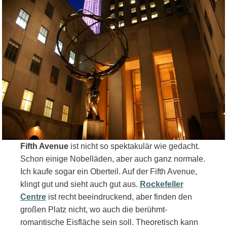
Fifth Avenue
ist nicht so spektakulär wie gedacht.
Schon einige Nobelläden, aber auch ganz normale.
Ich kaufe sogar ein Oberteil. Auf der Fifth Avenue,
klingt gut und sieht auch gut aus.
Rockefeller
Centre
ist recht beeindruckend, aber finden den
großen Platz nicht, wo auch die berühmt-
romantische Eisfläche sein soll. Theoretisch kann