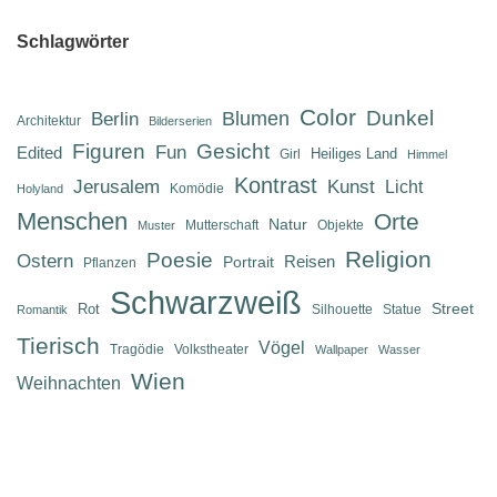
Schlagwörter
Color
Dunkel
Berlin
Blumen
Architektur
Bilderserien
Figuren
Gesicht
Fun
Edited
Heiliges Land
Girl
Himmel
Kontrast
Jerusalem
Kunst
Licht
Komödie
Holyland
Menschen
Orte
Natur
Mutterschaft
Objekte
Muster
Religion
Poesie
Ostern
Reisen
Portrait
Pflanzen
Schwarzweiß
Street
Rot
Silhouette
Statue
Romantik
Tierisch
Vögel
Tragödie
Volkstheater
Wallpaper
Wasser
Wien
Weihnachten