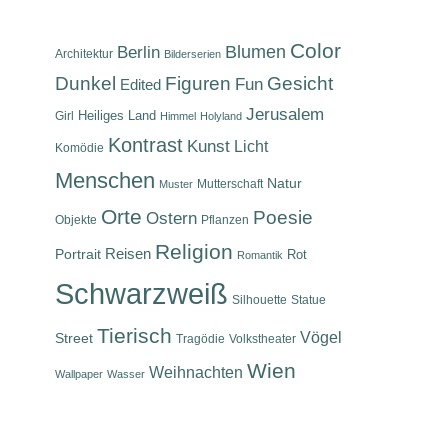
Color
Berlin
Blumen
Architektur
Bilderserien
Dunkel
Figuren
Gesicht
Fun
Diese Farbgestaltung (auch auf Robert Frosts Gedicht bezogen) ist mir 
Edited
wunderbar in dieses schöne, orientalisc
Jerusalem
Heiliges Land
Girl
Himmel
Holyland
Kontrast
Kunst
Licht
Komödie
Menschen
Natur
Mutterschaft
Muster
Orte
Poesie
Ostern
Objekte
Pflanzen
Religion
Reisen
Portrait
Rot
Romantik
Schwarzweiß
Silhouette
Statue
Tierisch
Vögel
Street
Tragödie
Volkstheater
Wien
Weihnachten
Wallpaper
Wasser