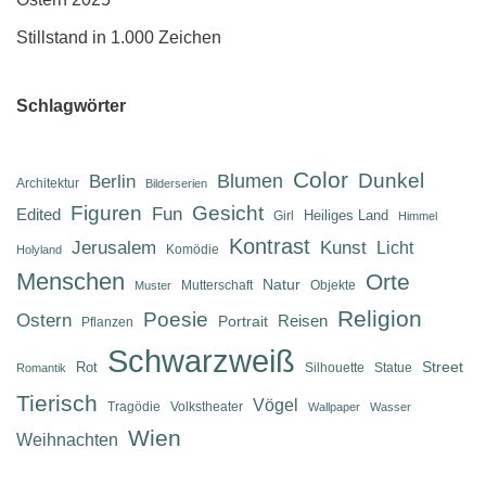
Stillstand in 1.000 Zeichen
Schlagwörter
Color
Dunkel
Berlin
Blumen
Architektur
Bilderserien
Figuren
Gesicht
Fun
Edited
Heiliges Land
Girl
Himmel
Kontrast
Jerusalem
Kunst
Licht
Komödie
Holyland
Menschen
Orte
Natur
Mutterschaft
Objekte
Muster
Religion
Poesie
Ostern
Reisen
Portrait
Pflanzen
Schwarzweiß
Street
Rot
Silhouette
Statue
Romantik
Tierisch
Vögel
Tragödie
Volkstheater
Wallpaper
Wasser
Wien
Weihnachten