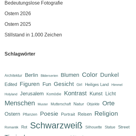
Bedeutungslose Fotografie
Ostern 2026
Ostern 2025
Stillstand in 1.000 Zeichen
Schlagwörter
Color
Dunkel
Berlin
Blumen
Architektur
Bilderserien
Figuren
Gesicht
Fun
Edited
Heiliges Land
Girl
Himmel
Kontrast
Jerusalem
Kunst
Licht
Komödie
Holyland
Menschen
Orte
Natur
Mutterschaft
Objekte
Muster
Religion
Poesie
Ostern
Reisen
Portrait
Pflanzen
Schwarzweiß
Street
Rot
Silhouette
Statue
Romantik