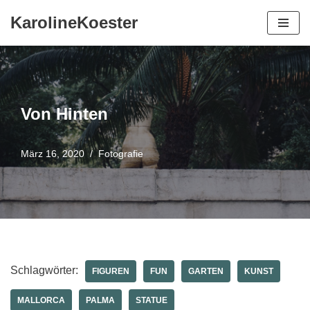
KarolineKoester
Zum
Inhalt
springen
Von Hinten
März 16, 2020
Fotografie
Schlagwörter:
FIGUREN
FUN
GARTEN
KUNST
MALLORCA
PALMA
STATUE