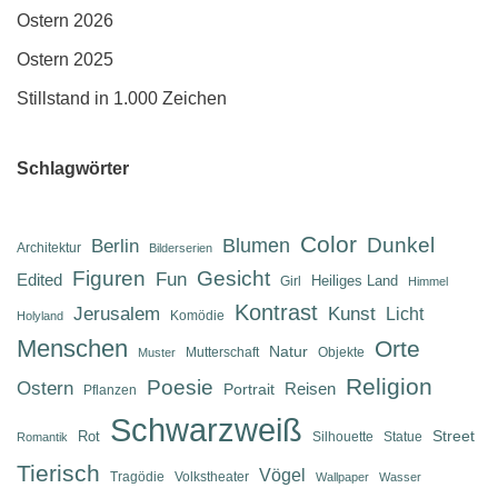
Ostern 2026
Ostern 2025
Stillstand in 1.000 Zeichen
Schlagwörter
Color
Dunkel
Berlin
Blumen
Architektur
Bilderserien
Figuren
Gesicht
Fun
Edited
Heiliges Land
Girl
Himmel
Kontrast
Jerusalem
Kunst
Licht
Komödie
Holyland
Menschen
Orte
Natur
Mutterschaft
Objekte
Muster
Religion
Poesie
Ostern
Reisen
Portrait
Pflanzen
Schwarzweiß
Street
Rot
Silhouette
Statue
Romantik
Tierisch
Vögel
Tragödie
Volkstheater
Wallpaper
Wasser