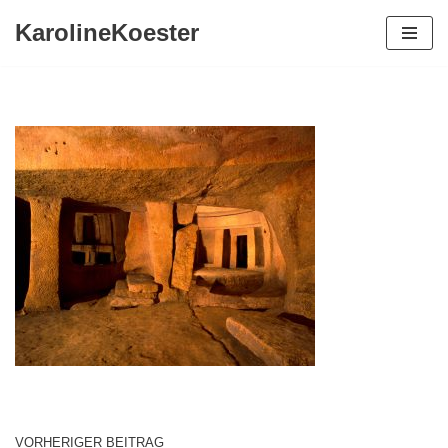
KarolineKoester
Zum
Inhalt
springen
VORHERIGER BEITRAG