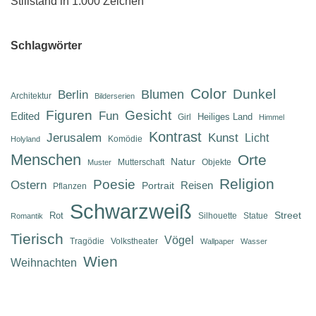
Stillstand in 1.000 Zeichen
Schlagwörter
Color
Dunkel
Berlin
Blumen
Architektur
Bilderserien
Figuren
Gesicht
Fun
Edited
Heiliges Land
Girl
Himmel
Kontrast
Jerusalem
Kunst
Licht
Komödie
Holyland
Menschen
Orte
Natur
Mutterschaft
Objekte
Muster
Religion
Poesie
Ostern
Reisen
Portrait
Pflanzen
Schwarzweiß
Street
Rot
Silhouette
Statue
Romantik
Tierisch
Vögel
Tragödie
Volkstheater
Wallpaper
Wasser
Wien
Weihnachten