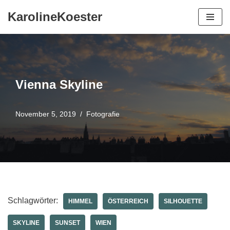
KarolineKoester
Zum
Inhalt
springen
Vienna Skyline
November 5, 2019
Fotografie
Schlagwörter:
HIMMEL
ÖSTERREICH
SILHOUETTE
SKYLINE
SUNSET
WIEN