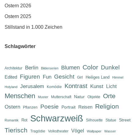
Ostern 2026
Ostern 2025
Stillstand in 1.000 Zeichen
Schlagwörter
Color
Dunkel
Berlin
Blumen
Architektur
Bilderserien
Figuren
Gesicht
Fun
Edited
Heiliges Land
Girl
Himmel
Kontrast
Jerusalem
Kunst
Licht
Komödie
Holyland
Menschen
Orte
Natur
Mutterschaft
Objekte
Muster
Religion
Poesie
Ostern
Reisen
Portrait
Pflanzen
Schwarzweiß
Street
Rot
Silhouette
Statue
Romantik
Tierisch
Vögel
Tragödie
Volkstheater
Wallpaper
Wasser