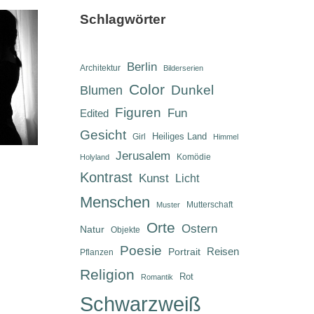
Schlagwörter
Berlin
Architektur
Bilderserien
Color
Dunkel
Blumen
Figuren
Fun
Edited
Gesicht
Heiliges Land
Girl
Himmel
Jerusalem
Komödie
Holyland
Kontrast
Kunst
Licht
Menschen
Mutterschaft
Muster
Orte
Ostern
Natur
Objekte
Poesie
Reisen
Portrait
Pflanzen
Religion
Rot
Romantik
Schwarzweiß