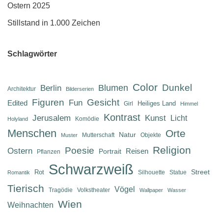
Ostern 2025
Stillstand in 1.000 Zeichen
Schlagwörter
Color
Dunkel
Berlin
Blumen
Architektur
Bilderserien
Figuren
Gesicht
Fun
Edited
Heiliges Land
Girl
Himmel
Kontrast
Jerusalem
Kunst
Licht
Komödie
Holyland
Menschen
Orte
Natur
Mutterschaft
Objekte
Muster
Religion
Poesie
Ostern
Reisen
Portrait
Pflanzen
Schwarzweiß
Street
Rot
Silhouette
Statue
Romantik
Tierisch
Vögel
Tragödie
Volkstheater
Wallpaper
Wasser
Wien
Weihnachten