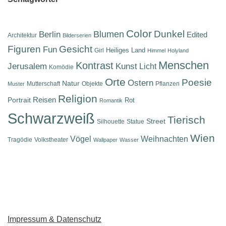
Color
Dunkel
Berlin
Blumen
Edited
Architektur
Bilderserien
Figuren
Gesicht
Fun
Heiliges Land
Girl
Himmel
Holyland
Menschen
Kontrast
Jerusalem
Kunst
Licht
Komödie
Orte
Poesie
Ostern
Natur
Mutterschaft
Objekte
Pflanzen
Muster
Religion
Reisen
Portrait
Rot
Romantik
Schwarzweiß
Tierisch
Street
Silhouette
Statue
Wien
Vögel
Weihnachten
Tragödie
Volkstheater
Wallpaper
Wasser
Impressum & Datenschutz