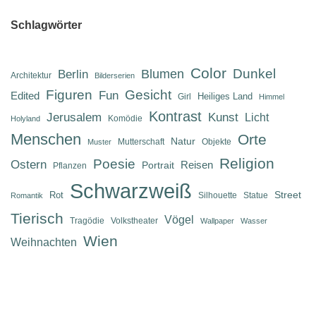
Schlagwörter
Color
Dunkel
Berlin
Blumen
Architektur
Bilderserien
Figuren
Gesicht
Fun
Edited
Heiliges Land
Girl
Himmel
Kontrast
Jerusalem
Kunst
Licht
Komödie
Holyland
Menschen
Orte
Natur
Mutterschaft
Objekte
Muster
Religion
Poesie
Ostern
Reisen
Portrait
Pflanzen
Schwarzweiß
Street
Rot
Silhouette
Statue
Romantik
Tierisch
Vögel
Tragödie
Volkstheater
Wallpaper
Wasser
Wien
Weihnachten