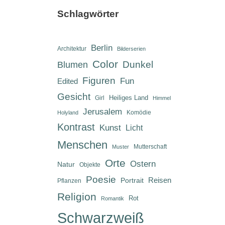
Schlagwörter
Berlin
Architektur
Bilderserien
Color
Dunkel
Blumen
Figuren
Fun
Edited
Gesicht
Heiliges Land
Girl
Himmel
Jerusalem
Komödie
Holyland
Kontrast
Kunst
Licht
Menschen
Mutterschaft
Muster
Orte
Ostern
Natur
Objekte
Poesie
Reisen
Portrait
Pflanzen
Religion
Rot
Romantik
Schwarzweiß