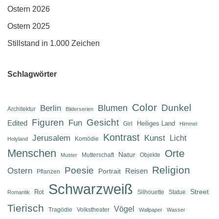
Ostern 2026
Ostern 2025
Stillstand in 1.000 Zeichen
Schlagwörter
Color
Dunkel
Berlin
Blumen
Architektur
Bilderserien
Figuren
Gesicht
Fun
Edited
Heiliges Land
Girl
Himmel
Kontrast
Jerusalem
Kunst
Licht
Komödie
Holyland
Menschen
Orte
Natur
Mutterschaft
Objekte
Muster
Religion
Poesie
Ostern
Reisen
Portrait
Pflanzen
Schwarzweiß
Street
Rot
Silhouette
Statue
Romantik
Tierisch
Vögel
Tragödie
Volkstheater
Wallpaper
Wasser