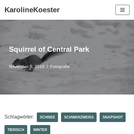
KarolineKoester
Zum
Inhalt
springen
Squirrel of Central Park
November 5, 2019
Fotografie
Schlagwörter:
SCHNEE
SCHWARZWEISS
SNAPSHOT
TIERISCH
WINTER