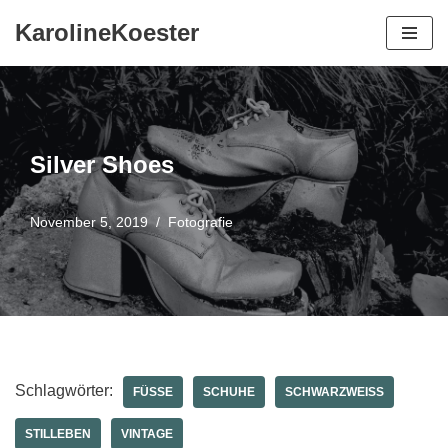
KarolineKoester
Zum
Inhalt
springen
Silver Shoes
November 5, 2019
Fotografie
Schlagwörter:
FÜSSE
SCHUHE
SCHWARZWEISS
STILLEBEN
VINTAGE