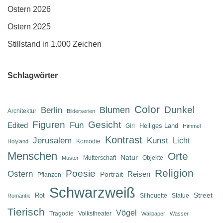
Ostern 2026
Ostern 2025
Stillstand in 1.000 Zeichen
Schlagwörter
Color
Dunkel
Berlin
Blumen
Architektur
Bilderserien
Figuren
Gesicht
Fun
Edited
Heiliges Land
Girl
Himmel
Kontrast
Jerusalem
Kunst
Licht
Komödie
Holyland
Menschen
Orte
Natur
Mutterschaft
Objekte
Muster
Religion
Poesie
Ostern
Reisen
Portrait
Pflanzen
Schwarzweiß
Street
Rot
Silhouette
Statue
Romantik
Tierisch
Vögel
Tragödie
Volkstheater
Wallpaper
Wasser