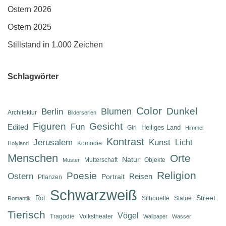
Ostern 2026
Ostern 2025
Stillstand in 1.000 Zeichen
Schlagwörter
Color
Dunkel
Berlin
Blumen
Architektur
Bilderserien
Figuren
Gesicht
Fun
Edited
Heiliges Land
Girl
Himmel
Kontrast
Jerusalem
Kunst
Licht
Komödie
Holyland
Menschen
Orte
Natur
Mutterschaft
Objekte
Muster
Religion
Poesie
Ostern
Reisen
Portrait
Pflanzen
Schwarzweiß
Street
Rot
Silhouette
Statue
Romantik
Tierisch
Vögel
Tragödie
Volkstheater
Wallpaper
Wasser