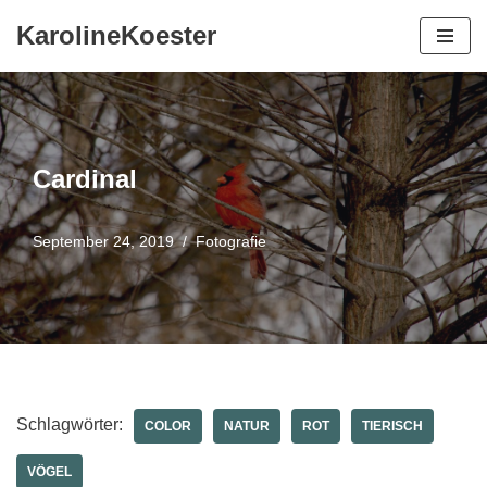
KarolineKoester
Zum
Inhalt
springen
Cardinal
September 24, 2019
Fotografie
Schlagwörter:
COLOR
NATUR
ROT
TIERISCH
VÖGEL