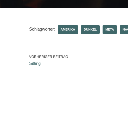
Schlagwörter:
AMERIKA
DUNKEL
META
NA
VORHERIGER BEITRAG
Sitting