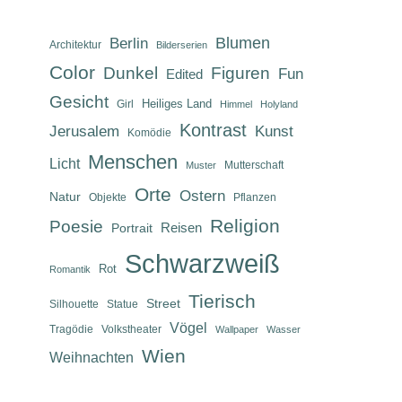
Berlin
Blumen
Architektur
Bilderserien
Color
Dunkel
Figuren
Fun
Edited
Gesicht
Heiliges Land
Girl
Himmel
Holyland
Kontrast
Jerusalem
Kunst
Komödie
Menschen
Licht
Mutterschaft
Muster
Orte
Ostern
Natur
Objekte
Pflanzen
Religion
Poesie
Reisen
Portrait
Schwarzweiß
Rot
Romantik
Tierisch
Street
Silhouette
Statue
Vögel
Tragödie
Volkstheater
Wallpaper
Wasser
Wien
Weihnachten