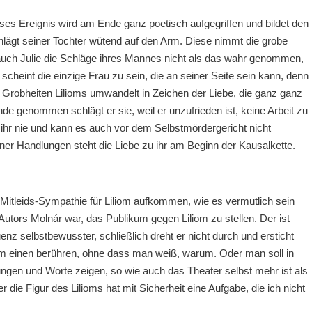
ses Ereignis wird am Ende ganz poetisch aufgegriffen und bildet den
hlägt seiner Tochter wütend auf den Arm. Diese nimmt die grobe
 auch Julie die Schläge ihres Mannes nicht als das wahr genommen,
ie scheint die einzige Frau zu sein, die an seiner Seite sein kann, denn
e Grobheiten Lilioms umwandelt in Zeichen der Liebe, die ganz ganz
de genommen schlägt er sie, weil er unzufrieden ist, keine Arbeit zu
 ihr nie und kann es auch vor dem Selbstmördergericht nicht
einer Handlungen steht die Liebe zu ihr am Beginn der Kausalkette.
Mitleids-Sympathie für Liliom aufkommen, wie es vermutlich sein
 Autors Molnár war, das Publikum gegen Liliom zu stellen. Der ist
enz selbstbewusster, schließlich dreht er nicht durch und ersticht
iliom einen berühren, ohne dass man weiß, warum. Oder man soll in
ngen und Worte zeigen, so wie auch das Theater selbst mehr ist als
 die Figur des Lilioms hat mit Sicherheit eine Aufgabe, die ich nicht