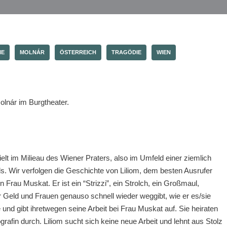
IE
MOLNÁR
ÖSTERREICH
TRAGÖDIE
WIEN
lnár im Burgtheater.
elt im Milieau des Wiener Praters, also im Umfeld einer ziemlich
s. Wir verfolgen die Geschichte von Liliom, dem besten Ausrufer
Frau Muskat. Er ist ein “Strizzi”, ein Strolch, ein Großmaul,
der Geld und Frauen genauso schnell wieder weggibt, wie er es/sie
und gibt ihretwegen seine Arbeit bei Frau Muskat auf. Sie heiraten
grafin durch. Liliom sucht sich keine neue Arbeit und lehnt aus Stolz