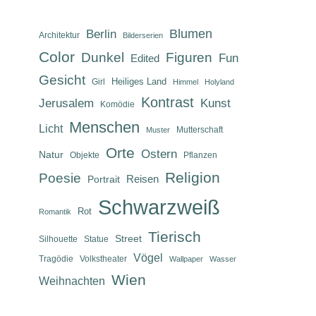
Berlin
Blumen
Architektur
Bilderserien
Color
Dunkel
Figuren
Fun
Edited
Gesicht
Heiliges Land
Girl
Himmel
Holyland
Kontrast
Jerusalem
Kunst
Komödie
Menschen
Licht
Mutterschaft
Muster
Orte
Ostern
Natur
Objekte
Pflanzen
Religion
Poesie
Reisen
Portrait
Schwarzweiß
Rot
Romantik
Tierisch
Street
Silhouette
Statue
Vögel
Tragödie
Volkstheater
Wallpaper
Wasser
Wien
Weihnachten