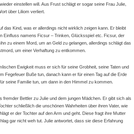
eder einstellen will. Aus Frust schlägt er sogar seine Frau Julie,
ort über Liliom verliert.
f das Kind, was er allerdings nicht wirklich zeigen kann. Er bleibt
n Einfluss namens Ficsur – Trinken, Glücksspiel etc. Ficsur, der
 ihn zu einem Mord, um an Geld zu gelangen, allerdings schlägt das
lbstmord, um einer Verhaftung zu entkommen.
ischen Ewigkeit muss er sich für seine Grobheit, seine Taten und
 im Fegefeuer Buße tun, danach kann er für einen Tag auf die Erde
für seine Familie tun, um dann in den Himmel zu kommen.
als fremder Bettler zu Julie und dem jungen Mädchen. Er gibt sich als
ochter schließlich die unschönen Wahrheiten über ihren Vater, wie
chlägt er der Tochter auf den Arm und geht. Diese fragt ihre Mutter
hlag gar nicht weh tut. Julie antwortet, dass sie diese Erfahrung