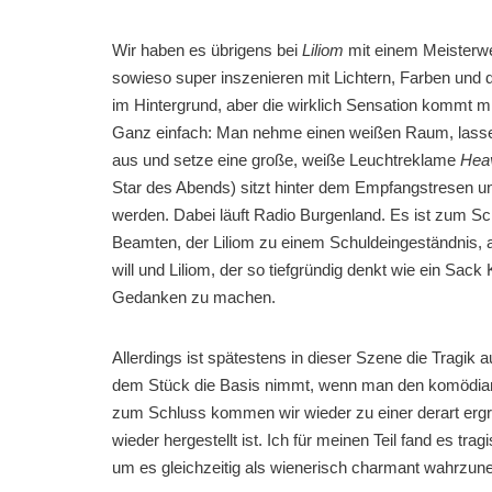
Wir haben es übrigens bei
Liliom
mit einem Meisterwe
sowieso super inszenieren mit Lichtern, Farben und 
im Hintergrund, aber die wirklich Sensation kommt m
Ganz einfach: Man nehme einen weißen Raum, lasse 
aus und setze eine große, weiße Leuchtreklame
Hea
Star des Abends) sitzt hinter dem Empfangstresen und
werden. Dabei läuft Radio Burgenland. Es ist zum S
Beamten, der Liliom zu einem Schuldeingeständnis, a
will und Liliom, der so tiefgründig denkt wie ein Sack 
Gedanken zu machen.
Allerdings ist spätestens in dieser Szene die Tragi
dem Stück die Basis nimmt, wenn man den komödianti
zum Schluss kommen wir wieder zu einer derart ergr
wieder hergestellt ist. Ich für meinen Teil fand es t
um es gleichzeitig als wienerisch charmant wahrzu