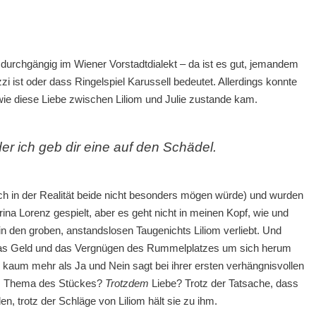
 durchgängig im Wiener Vorstadtdialekt – da ist es gut, jemandem
i ist oder dass Ringelspiel Karussell bedeutet. Allerdings konnte
 wie diese Liebe zwischen Liliom und Julie zustande kam.
der ich geb dir eine auf den Schädel.
ich in der Realität beide nicht besonders mögen würde) und wurden
a Lorenz gespielt, aber es geht nicht in meinen Kopf, wie und
in den groben, anstandslosen Taugenichts Liliom verliebt. Und
 das Geld und das Vergnügen des Rummelplatzes um sich herum
s kaum mehr als Ja und Nein sagt bei ihrer ersten verhängnisvollen
das Thema des Stückes?
Trotzdem
Liebe? Trotz der Tatsache, dass
n, trotz der Schläge von Liliom hält sie zu ihm.