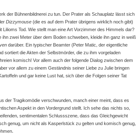
rk der Bühnenbildnerei zu tun. Der Prater als Schauplatz lässt sich
der
Dizzymouse
(die es auf dem Prater übrigens wirklich noch gibt)
it Lilioms Tod. Wie stellt man eine Art Vorzimmer des Himmels dar?
ihn zwei Meter über dem Boden schweben, kleide ihn ganz in weiß
ven
darüber. Ein typischer Beamter (Peter Matic, der eigentliche
 sortiert die Akten der Selbstmörder, die zu ihm vorgeladen
chreien komisch! Vor allem auch der folgende Dialog zwischen dem
ber vor allem zu einem Geständnis seiner Liebe zu Julie bringen
Kartoffeln und gar keine Lust hat, sich über die Folgen seiner Tat
k aus der Tragikomödie verschwunden, manch einer meint, dass es
schen Aspekt in den Vordergrund stellt. Ich sehe das nichts so,
eifenden, sentimentalen Schlussszene, dass das Gleichgewicht
ragisch genug, um nicht als Kasperlstück zu gelten und komisch genug,
nehmen.