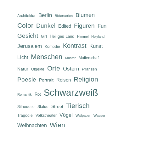
Berlin
Blumen
Architektur
Bilderserien
Color
Dunkel
Figuren
Fun
Edited
Gesicht
Heiliges Land
Girl
Himmel
Holyland
Kontrast
Jerusalem
Kunst
Komödie
Menschen
Licht
Mutterschaft
Muster
Orte
Ostern
Natur
Objekte
Pflanzen
Religion
Poesie
Reisen
Portrait
Schwarzweiß
Rot
Romantik
Tierisch
Street
Silhouette
Statue
Vögel
Tragödie
Volkstheater
Wallpaper
Wasser
Wien
Weihnachten