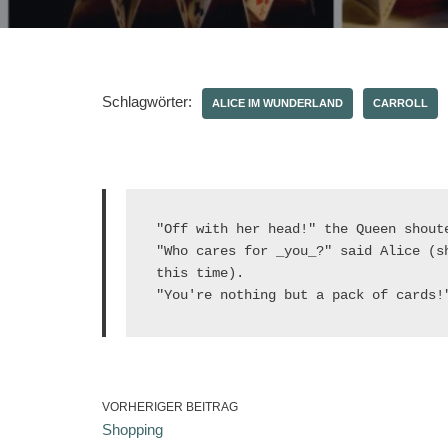
Schlagwörter:
ALICE IM WUNDERLAND
CARROLL
"Off with her head!" the Queen shout
"Who cares for _you_?" said Alice (sh
this time). 
"You're nothing but a pack of cards!
VORHERIGER BEITRAG
Shopping